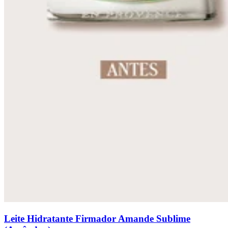
Leite Hidratante Firmador Amande Sublime