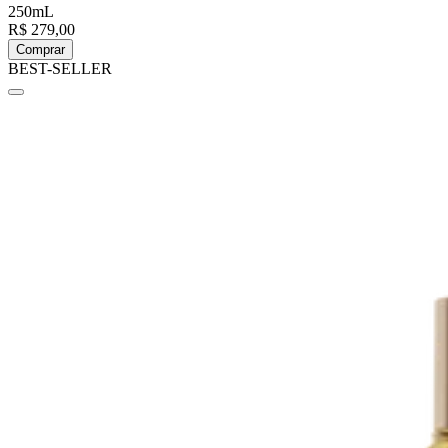
250mL
R$ 279,00
Comprar
BEST-SELLER