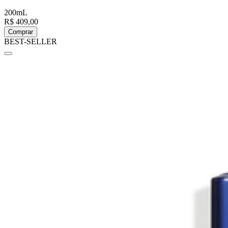
200mL
R$ 409,00
Comprar
BEST-SELLER