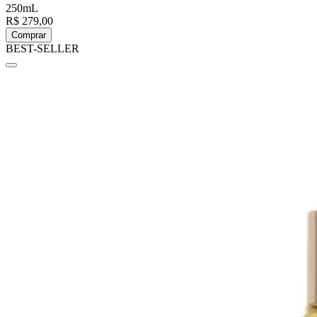
250mL
R$ 279,00
Comprar
BEST-SELLER