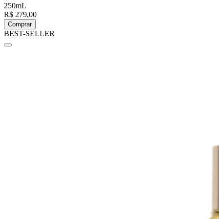
250mL
R$ 279,00
Comprar
BEST-SELLER