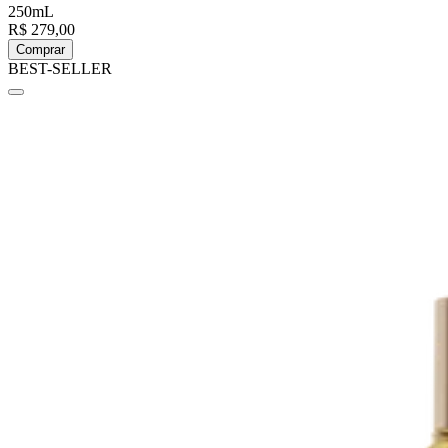
250mL
R$ 279,00
Comprar
BEST-SELLER