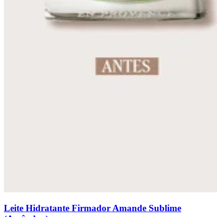
Leite Hidratante Firmador Amande Sublime