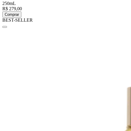
250mL
R$ 279,00
Comprar
BEST-SELLER