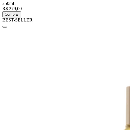
250mL
R$ 279,00
Comprar
BEST-SELLER