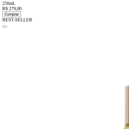
250mL
R$ 279,00
Comprar
BEST-SELLER