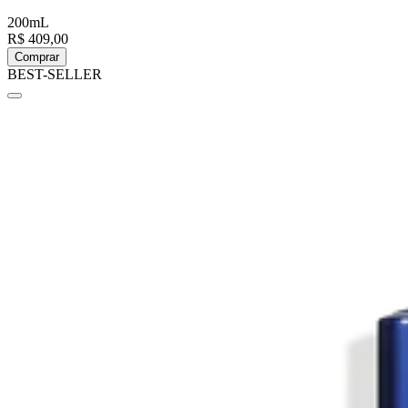
200mL
R$ 409,00
Comprar
BEST-SELLER