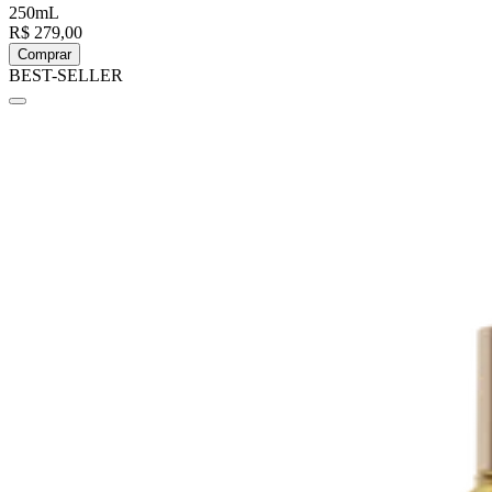
250mL
R$ 279,00
Comprar
BEST-SELLER