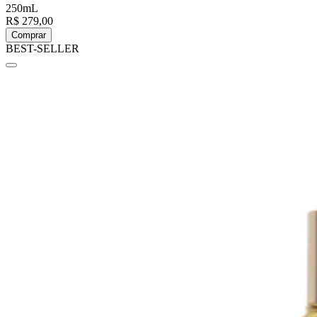
250mL
R$ 279,00
Comprar
BEST-SELLER