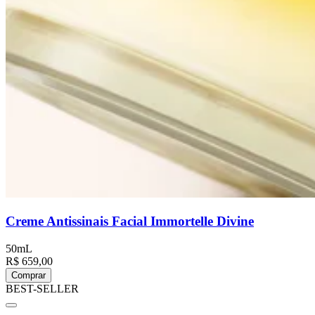
Creme Antissinais Facial Immortelle Divine
50mL
R$ 659,00
Comprar
BEST-SELLER