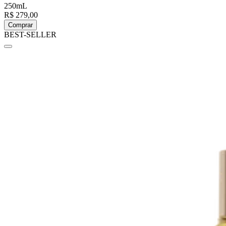
250mL
R$ 279,00
Comprar
BEST-SELLER