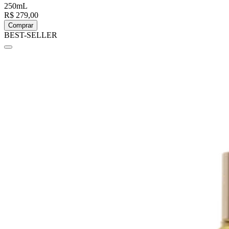
250mL
R$ 279,00
Comprar
BEST-SELLER