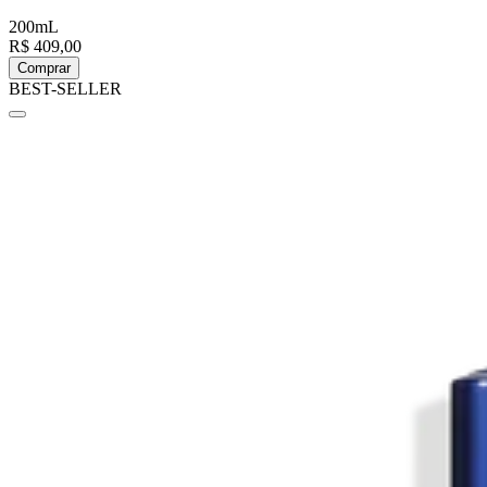
200mL
R$ 409,00
Comprar
BEST-SELLER