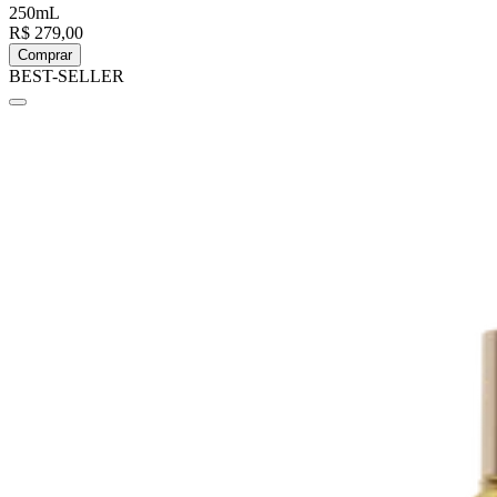
250mL
R$ 279,00
Comprar
BEST-SELLER