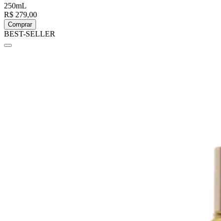
250mL
R$ 279,00
Comprar
BEST-SELLER