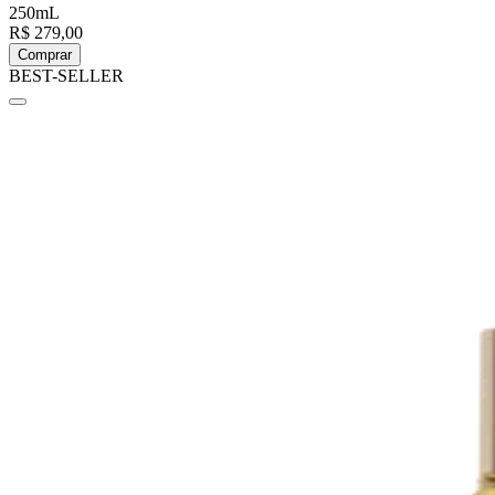
250mL
R$ 279,00
Comprar
BEST-SELLER