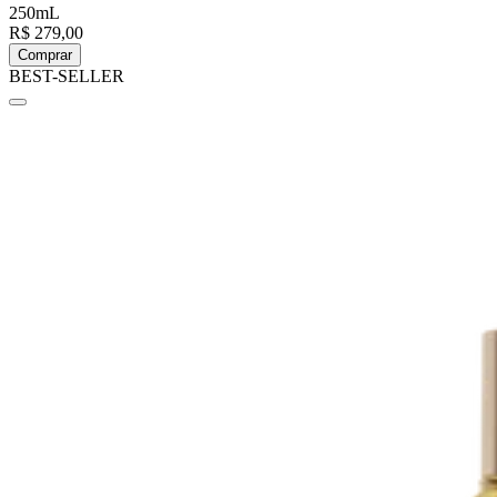
250mL
R$ 279,00
Comprar
BEST-SELLER