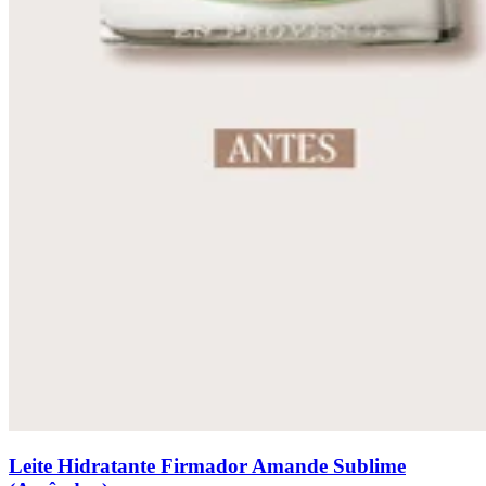
Leite Hidratante Firmador Amande Sublime