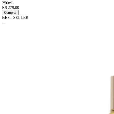
250mL
R$ 279,00
Comprar
BEST-SELLER