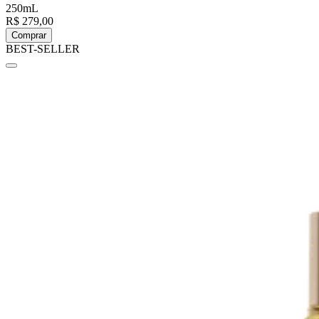
250mL
R$ 279,00
Comprar
BEST-SELLER