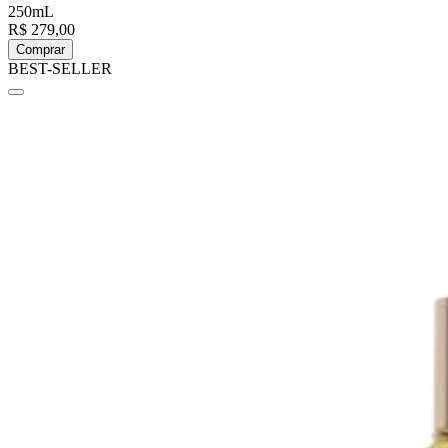
250mL
R$ 279,00
Comprar
BEST-SELLER