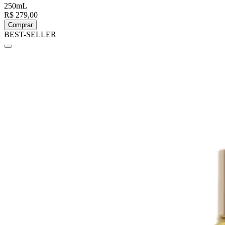
250mL
R$ 279,00
Comprar
BEST-SELLER