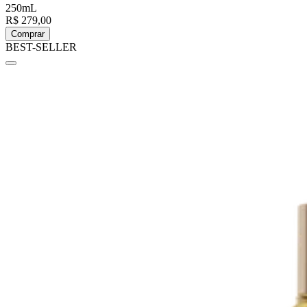
250mL
R$ 279,00
Comprar
BEST-SELLER